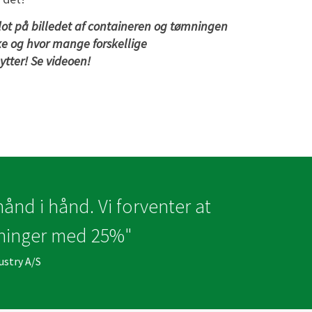
ot på billedet af containeren og tømningen
lke og hvor mange forskellige
ytter! Se videoen!
forventer at
5%"