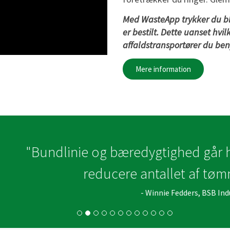
Med WasteApp trykker du bl
er bestilt. Dette uanset hvi
affaldstransportører du ben
Mere information
e og bæredygtighed går hånd i hånd. Vi 
reducere antallet af tømninger med 2
- Winnie Fedders, BSB Industry A/S