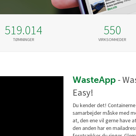
519.014
550
TØMNINGER
VIRKSOMHEDER
- W
WasteApp
Easy!
Du kender det! Containerne 
samarbejder måske med mere
at, den ene vil gerne have a
den anden har en mailadress
foretrækker du ringer. Glem