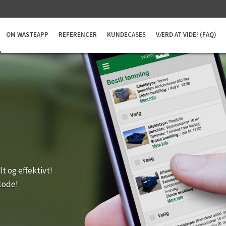
OM WASTEAPP
REFERENCER
KUNDECASES
VÆRD AT VIDE! (FAQ)
t og effektivt!
tode!