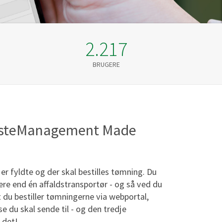
2.217
BRUGERE
asteManagement Made
er fyldte og der skal bestilles tømning. Du
 end én affaldstransportør - og så ved du
t du bestiller tømningerne via webportal,
e du skal sende til - og den tredje
 det!