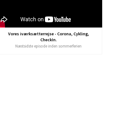
Vores iværksætterrejse - Corona, Cykling,
CheckIn.
Næstsidste episode inden sommerferien