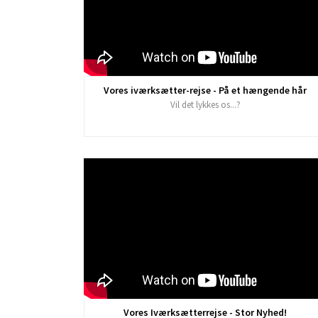
Vores iværksætter-rejse - På et hængende hår
Vil det lykkes os...?
Vores Iværksætterrejse - Stor Nyhed!