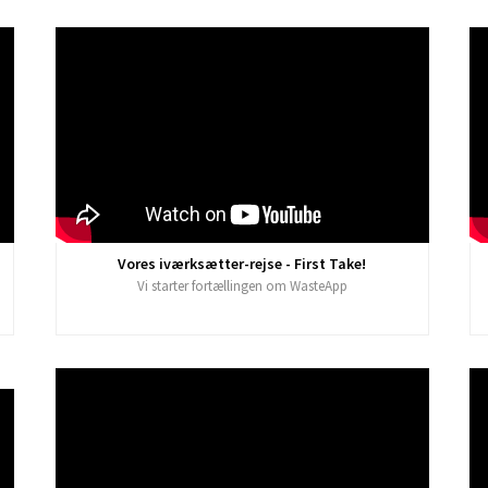
Vores iværksætter-rejse - First Take!
Vi starter fortællingen om WasteApp