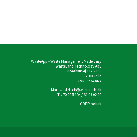
WasteApp - Waste Management Made Easy
WasteLand Technology ApS
Boeskærvej 11A - 1.8.
7100 Vejle
CVR: 36540427
Mail: wastetech@wastetech.dk
Tlf. 70 26 54 54 / 31 63 02 20
GDPR politik