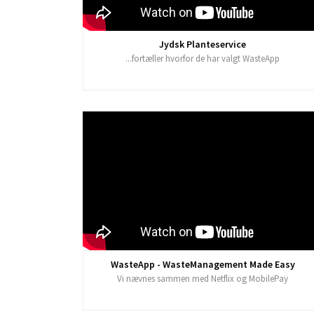
Jydsk Planteservice
...fortæller hvorfor de har valgt WasteApp
WasteApp - WasteManagement Made Easy
Vi nævnes sammen med Netflix og MobilePay