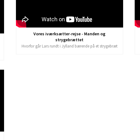
Vores iværksætter-rejse - Manden og
strygebrættet
Hvorfor går Lars rundt i Jylland bærende på et strygebræt