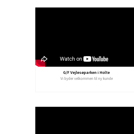
G/F Vejlesøparken i Holte
Vi byder velkommen til ny kunde