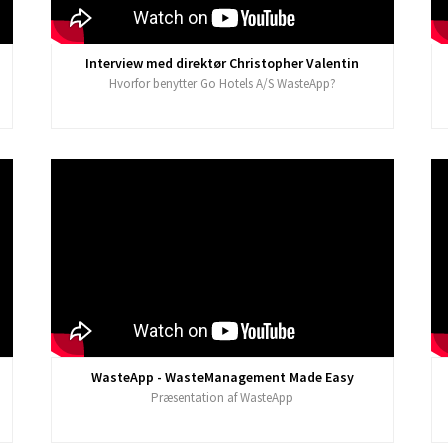
Interview med direktør Christopher Valentin
Hvorfor benytter Go Hotels A/S WasteApp?
WasteApp - WasteManagement Made Easy
Præsentation af WasteApp