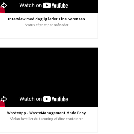
Interview med daglig leder Tine Sørensen
Status efter et par måneder
WasteApp - WasteManagement Made Easy
Sådan bestiller du tømning af dine containere