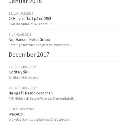
Januar 2018
15. JANUAR 2018
249! - vi er tæt på nr. 250!
Skal du opnå 25% i rabat...?
8. JANUAR 2018
Arp-Hansen Hotel Group
Samtlige hoteller benytter nu WasteApp...
December 2017
29. DECEMBER 2017
Godt Nytår!
En lille nytårshilsen..
13. DECEMBER 2017
Nu også i Beton-branchen
A/S Midtjydsk Beton-Vare og Elementfabrik...
8. DECEMBER 2017
WakeUp!
WakeUp Aarhus vælger også WasteApp..