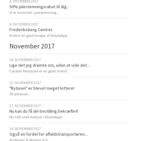
4. DECEMBER 2017
50% julestemningsrabat til dig..
Vi er kommet i julestemning...
4. DECEMBER 2017
Frederiksberg Centret
Endnu en glad bruger af WasteApp..
November 2017
28. NOVEMBER 2017
Lige det jeg drømte om, uden at vide det...
Carsten Marqvart er en glad mand...
22. NOVEMBER 2017
"Byturen" er blevet meget lettere!
50 adresser...
21. NOVEMBER 2017
Nu kan du få din bestilling bekræftet!
Ny helt unik feature i WasteApp!
18. NOVEMBER 2017
Også en fordel for affaldstransportøren...
Andersen & Martini A/S...