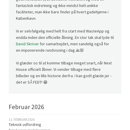
fantastisk indretning og ikke mindst helt unikke
faciliteter, man ikke bare finder på hvert gadehjørne i
København.
Vi er selvfølgelig med helt fra start med WasteApp og
endda inden den officielle åbning. En stor tak skal lyde til
David Skriver
for samarbejdet, men sandelig også for
en imponerende rundvisning i dag 🙏🏼
Vi glæder os til at komme tilbage meget snart, når Next
House officielt åbner. Vi vender tilbage med flere
billeder og en lille historie derfra. I kan godt glæde jer -
det er SÅ FEDT! 😁
Februar 2026
11. FEBRUAR 2026
Teknisk udfordring
Benyt vores mobilnummer