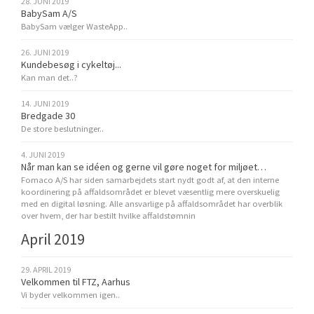
28. JUNI 2019
BabySam A/S
BabySam vælger WasteApp..
26. JUNI 2019
Kundebesøg i cykeltøj...
Kan man det..?
14. JUNI 2019
Bredgade 30
De store beslutninger..
4. JUNI 2019
Når man kan se idéen og gerne vil gøre noget for miljøet…
Fomaco A/S har siden samarbejdets start nydt godt af, at den interne
koordinering på affaldsområdet er blevet væsentlig mere overskuelig
med en digital løsning. Alle ansvarlige på affaldsområdet har overblik
over hvem, der har bestilt hvilke affaldstømnin
April 2019
29. APRIL 2019
Velkommen til FTZ, Aarhus
Vi byder velkommen igen..