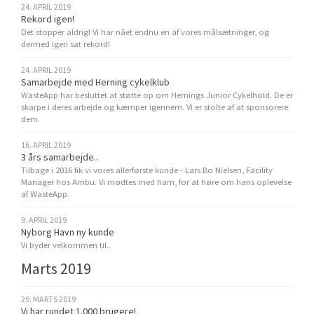
24. APRIL 2019
Rekord igen!
Det stopper aldrig! Vi har nået endnu en af vores målsætninger, og
dermed igen sat rekord!
24. APRIL 2019
Samarbejde med Herning cykelklub
WasteApp har besluttet at støtte op om Hernings Junior Cykelhold. De er
skarpe i deres arbejde og kæmper igennem. Vi er stolte af at sponsorere
dem.
16. APRIL 2019
3 års samarbejde..
Tilbage i 2016 fik vi vores allerførste kunde - Lars Bo Nielsen, Facility
Manager hos Ambu. Vi mødtes med ham, for at høre om hans oplevelse
af WasteApp.
9. APRIL 2019
Nyborg Havn ny kunde
Vi byder velkommen til..
Marts 2019
29. MARTS 2019
Vi har rundet 1.000 brugere!