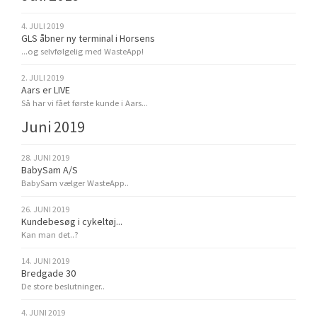
4. JULI 2019
GLS åbner ny terminal i Horsens
...og selvfølgelig med WasteApp!
2. JULI 2019
Aars er LIVE
Så har vi fået første kunde i Aars...
Juni 2019
28. JUNI 2019
BabySam A/S
BabySam vælger WasteApp..
26. JUNI 2019
Kundebesøg i cykeltøj...
Kan man det..?
14. JUNI 2019
Bredgade 30
De store beslutninger..
4. JUNI 2019