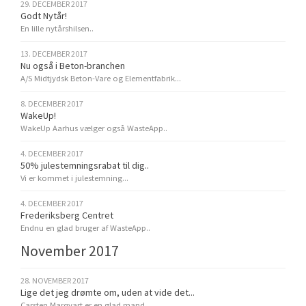
29. DECEMBER 2017
Godt Nytår!
En lille nytårshilsen..
13. DECEMBER 2017
Nu også i Beton-branchen
A/S Midtjydsk Beton-Vare og Elementfabrik...
8. DECEMBER 2017
WakeUp!
WakeUp Aarhus vælger også WasteApp..
4. DECEMBER 2017
50% julestemningsrabat til dig..
Vi er kommet i julestemning...
4. DECEMBER 2017
Frederiksberg Centret
Endnu en glad bruger af WasteApp..
November 2017
28. NOVEMBER 2017
Lige det jeg drømte om, uden at vide det...
Carsten Marqvart er en glad mand...