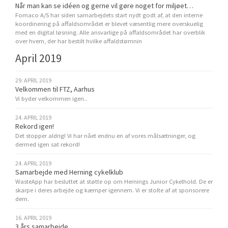
Når man kan se idéen og gerne vil gøre noget for miljøet…
Fomaco A/S har siden samarbejdets start nydt godt af, at den interne
koordinering på affaldsområdet er blevet væsentlig mere overskuelig
med en digital løsning. Alle ansvarlige på affaldsområdet har overblik
over hvem, der har bestilt hvilke affaldstømnin
April 2019
29. APRIL 2019
Velkommen til FTZ, Aarhus
Vi byder velkommen igen..
24. APRIL 2019
Rekord igen!
Det stopper aldrig! Vi har nået endnu en af vores målsætninger, og
dermed igen sat rekord!
24. APRIL 2019
Samarbejde med Herning cykelklub
WasteApp har besluttet at støtte op om Hernings Junior Cykelhold. De er
skarpe i deres arbejde og kæmper igennem. Vi er stolte af at sponsorere
dem.
16. APRIL 2019
3 års samarbejde..