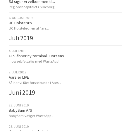
Så siger vi velkommen til...
Regionshospitalet i Silkeborg
6. AUGUST 2019
UC Holstebro
UC Holstebro..en af flere...
Juli 2019
4. JULI 2019
GLS åbner ny terminal i Horsens
...og selvfølgelig med WasteApp!
2. JULI 2019
Aars er LIVE
Så har vi fået første kunde i Aars...
Juni 2019
28. JUNI 2019
BabySam A/S
BabySam vælger WasteApp..
26. JUNI 2019