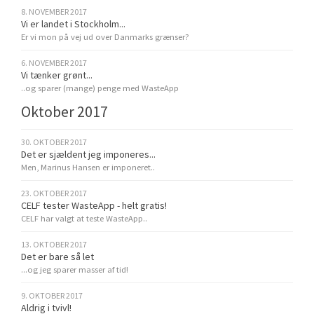
8. NOVEMBER 2017
Vi er landet i Stockholm...
Er vi mon på vej ud over Danmarks grænser?
6. NOVEMBER 2017
Vi tænker grønt...
..og sparer (mange) penge med WasteApp
Oktober 2017
30. OKTOBER 2017
Det er sjældent jeg imponeres...
Men, Marinus Hansen er imponeret..
23. OKTOBER 2017
CELF tester WasteApp - helt gratis!
CELF har valgt at teste WasteApp..
13. OKTOBER 2017
Det er bare så let
...og jeg sparer masser af tid!
9. OKTOBER 2017
Aldrig i tvivl!