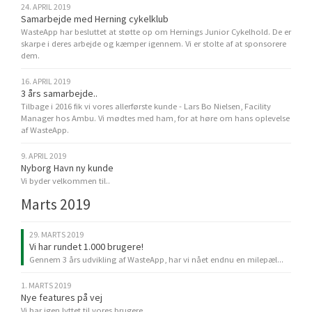
24. APRIL 2019
Samarbejde med Herning cykelklub
WasteApp har besluttet at støtte op om Hernings Junior Cykelhold. De er
skarpe i deres arbejde og kæmper igennem. Vi er stolte af at sponsorere
dem.
16. APRIL 2019
3 års samarbejde..
Tilbage i 2016 fik vi vores allerførste kunde - Lars Bo Nielsen, Facility
Manager hos Ambu. Vi mødtes med ham, for at høre om hans oplevelse
af WasteApp.
9. APRIL 2019
Nyborg Havn ny kunde
Vi byder velkommen til..
Marts 2019
29. MARTS 2019
Vi har rundet 1.000 brugere!
Gennem 3 års udvikling af WasteApp, har vi nået endnu en milepæl...
1. MARTS 2019
Nye features på vej
Vi har igen lyttet til vores brugere..