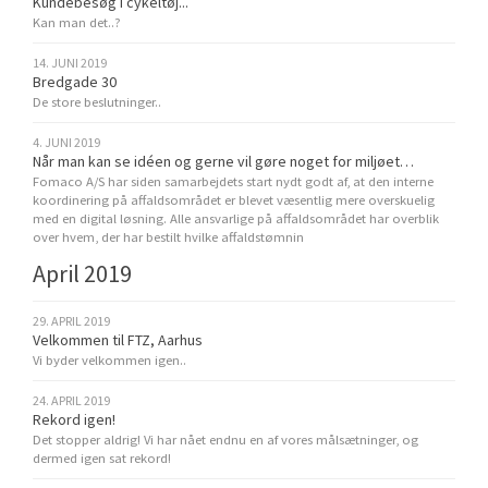
Kundebesøg i cykeltøj...
Kan man det..?
14. JUNI 2019
Bredgade 30
De store beslutninger..
4. JUNI 2019
Når man kan se idéen og gerne vil gøre noget for miljøet…
Fomaco A/S har siden samarbejdets start nydt godt af, at den interne
koordinering på affaldsområdet er blevet væsentlig mere overskuelig
med en digital løsning. Alle ansvarlige på affaldsområdet har overblik
over hvem, der har bestilt hvilke affaldstømnin
April 2019
29. APRIL 2019
Velkommen til FTZ, Aarhus
Vi byder velkommen igen..
24. APRIL 2019
Rekord igen!
Det stopper aldrig! Vi har nået endnu en af vores målsætninger, og
dermed igen sat rekord!