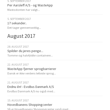
5. SEPTEMBER 2017
Per Aarsleff A/S - og WasteApp
Mastodonten har valgt...
5. SEPTEMBER 2017
17 sekunder..
Det tager gennemsnitlig...
August 2017
28. AUGUST 2017
Spilder du jeres penge...
Tomme og halvfyldte containere...
22. AUGUST 2017
WasteApp fjerner sprogbarrierer
Dansk er ikke verdens letteste sprog...
21. AUGUST 2017
Endnu én! - EvoBus Danmark A/S
EvoBus Danmark A/S nu også med...
15. AUGUST 2017
Hovedbanens Shoppingcenter
Så er Hovedbanens Shoppingcenter også med...