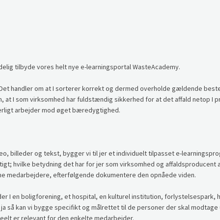
delig tilbyde vores helt nye e-learningsportal WasteAcademy.
lt. Det handler om at I sorterer korrekt og dermed overholde gældende bes
m, at I som virksomhed har fuldstændig sikkerhed for at det affald netop I p
uerligt arbejder mod øget bæredygtighed.
deo, billeder og tekst, bygger vi til jer et individuelt tilpasset e-learnings
gt; hvilke betydning det har for jer som virksomhed og affaldsproducent at 
me medarbejdere, efterfølgende dokumentere den opnåede viden.
r I en boligforening, et hospital, en kulturel institution, forlystelsespark, 
ja så kan vi bygge specifikt og målrettet til de personer der skal modtage
reelt er relevant for den enkelte medarbejder.