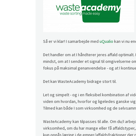
Så er vi klar! I samarbejde med
uQualio
kan vi nu en
Det handler om at I håndterer jeres affald optima
mindst, om at I sender et signal til omgivelserne o
fokus på maksimal genanvendelse - og at I kontin
Det kan WasteAcademy bidrage stort til.
Let og simpelt - og i en fleksibel kombination af vi
viden om hvordan, hvorfor og ligeledes ganske vigti
Tilmed kan både I som virksomhed og de selvsam
WasteAcademy kan tilpasses til alle. Om du/I arbejde
virksomhed, om du har mange eller få affaldstyper, 
kun opnås læring i de emner/affaldsfraktioner der 