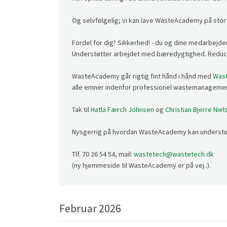
Og selvfølgelig; vi kan lave WasteAcademy på stort
Fordel for dig? Sikkerhed! - du og dine medarbejder
Understøtter arbejdet med bæredygtighed. Reducer
WasteAcademy går rigtig fint hånd i hånd med
Wast
alle emner indenfor professionel wastemanagemen
Tak til
Hatla Færch Johnsen
og
Christian Bjerre Niel
Nysgerrig på hvordan WasteAcademy kan understøtt
Tlf. 70 26 54 54, mail:
wastetech@wastetech.dk
(ny hjemmeside til WasteAcademy er på vej..).
Februar 2026