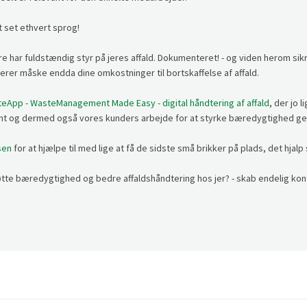
 set ethvert sprog!
e har fuldstændig styr på jeres affald. Dokumenteret! - og viden herom sikr
er måske endda dine omkostninger til bortskaffelse af affald.
eApp - WasteManagement Made Easy - digital håndtering af affald
, der jo 
t og dermed også vores kunders arbejde for at styrke bæredygtighed ge
sen
for at hjælpe til med lige at få de sidste små brikker på plads, det hjalp 
e bæredygtighed og bedre affaldshåndtering hos jer? - skab endelig kon