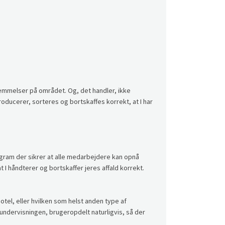
temmelser på området. Og, det handler, ikke
roducerer, sorteres og bortskaffes korrekt, at I har
program der sikrer at alle medarbejdere kan opnå
I håndterer og bortskaffer jeres affald korrekt.
hotel, eller hvilken som helst anden type af
 undervisningen, brugeropdelt naturligvis, så der