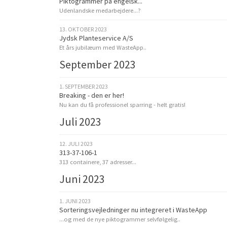
Piktogrammer på engelsk...
Udenlandske medarbejdere...?
13. OKTOBER 2023
Jydsk Planteservice A/S
Et års jubilæum med WasteApp..
September 2023
1. SEPTEMBER 2023
Breaking - den er her!
Nu kan du få professionel sparring - helt gratis!
Juli 2023
12. JULI 2023
313-37-106-1
313 containere, 37 adresser...
Juni 2023
1. JUNI 2023
Sorteringsvejledninger nu integreret i WasteApp
...og med de nye piktogrammer selvfølgelig..