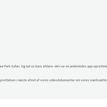
Ree Park Safari. Og lad os bare afsløre -det var en anderledes app-oprette
f oprettelsen i næste afsnit af vores videodokumentar om vores iværksætter